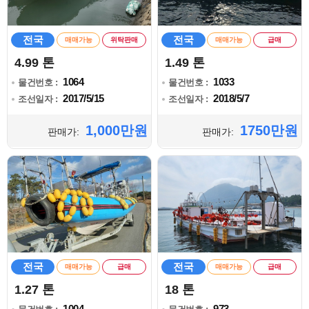
전국
전국
매매가능
위탁판매
매매가능
급매
4.99 톤
1.49 톤
1064
1033
물건번호 :
물건번호 :
2017/5/15
2018/5/7
조선일자 :
조선일자 :
1,000만원
1750만원
판매가:
판매가:
전국
전국
매매가능
급매
매매가능
급매
1.27 톤
18 톤
1004
973