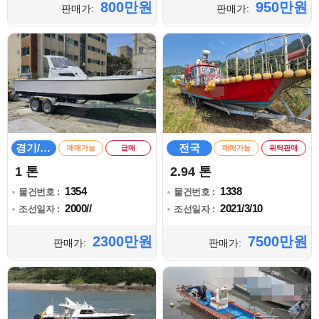
800만원
950만원
판매가:
판매가:
경기/인천
전국
매매가능
급매
매매가능
위탁판매
1 톤
2.94 톤
1354
1338
물건번호 :
물건번호 :
2000//
2021/3/10
조선일자 :
조선일자 :
2300만원
7500만원
판매가:
판매가: