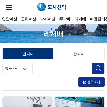
연안어선
근해어선
낚시어선
주낙배
레저배
어장관리
레저배
팝니다
삽니다
등록하기