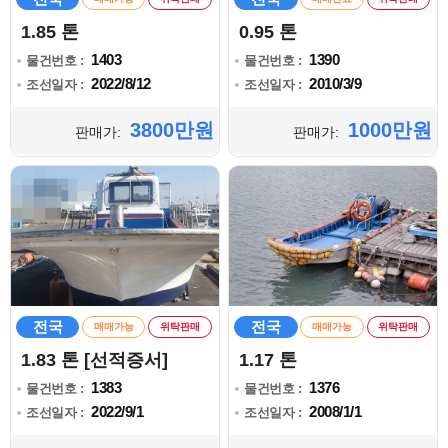
1.85 톤
0.95 톤
1403
1390
물건번호 :
물건번호 :
2022/8/12
2010/3/9
조선일자 :
조선일자 :
3800만원
1000만원
판매가:
판매가:
전국
전국
매매가능
위탁판매
매매가능
위탁판매
1.83 톤 [선적증서]
1.17 톤
1383
1376
물건번호 :
물건번호 :
2022/9/1
2008/1/1
조선일자 :
조선일자 :