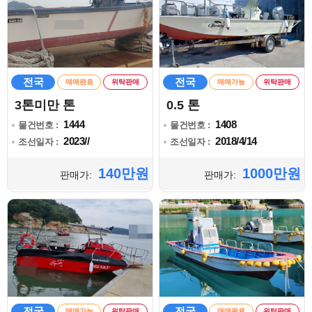
전국
전국
매매완료
위탁판매
매매가능
위탁판매
3톤미만 톤
0.5 톤
1444
1408
물건번호 :
물건번호 :
2023//
2018/4/14
조선일자 :
조선일자 :
140만원
1000만원
판매가:
판매가:
전국
전국
매매가능
위탁판매
매매완료
위탁판매