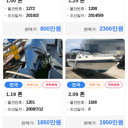
1.00 톤
1.25 톤
1272
1208
물건번호 :
물건번호 :
2010/2/
2014/5/9
조선일자 :
조선일자 :
800만원
2300만원
판매가:
판매가:
전국
전국
매매가능
위탁판매
매매가능
위탁판매
1.19 톤
2.09 톤
1201
1168
물건번호 :
물건번호 :
2008/7/12
//
조선일자 :
조선일자 :
1850만원
1950만원
판매가:
판매가: