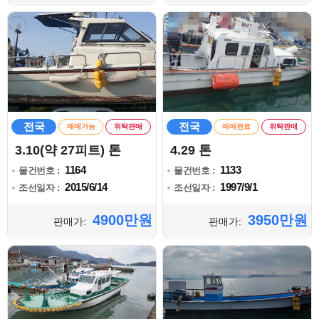
전국
전국
매매가능
위탁판매
매매완료
위탁판매
3.10(약 27피트) 톤
4.29 톤
1164
1133
물건번호 :
물건번호 :
2015/6/14
1997/9/1
조선일자 :
조선일자 :
4900만원
3950만원
판매가:
판매가: