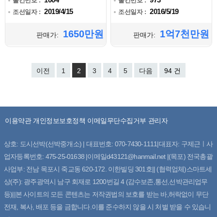
물건번호 :
물건번호 :
2019/4/15
2016/5/19
조선일자 :
조선일자 :
1650만원
1억7천만원
판매가:
판매가:
이전
1
2
3
4
5
다음
94 건
이용약관
개인정보보호정책
이메일무단수집거부
관리자
상호: 도시선박(선박중개소) | 대표번호: 070-7430-1111|대표자: 구제근ㅣ사
업자등록번호: 475-25-01638 |이메일d43121@hanmail.net |(목포) 전국총괄
사업부: 전남 목포시 죽교동 620-172. 이한빌딩 301호|| (협력업체)스마트세
상(주): 광주광역시 남구 회재로 1200번길 4 (감수보존,통선,선박관리업무
등)||본 사이트의 모든 콘텐츠는 저작권법의 보호를 받는 바,허락없이 무단
전재, 복사, 배포 등을 금합니다.이를 준수하지 않을 시 처벌 받을 수 있습니