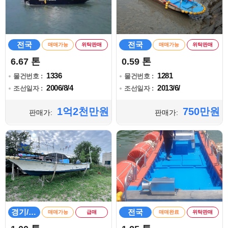
전국
전국
매매가능
위탁판매
매매가능
위탁판매
6.67 톤
0.59 톤
1336
1281
물건번호 :
물건번호 :
2006/8/4
2013/6/
조선일자 :
조선일자 :
1억2천만원
750만원
판매가:
판매가:
경기/인천
전국
매매가능
급매
매매완료
위탁판매