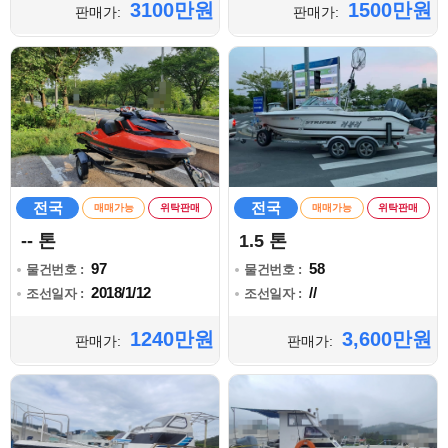
3100만원
1500만원
판매가:
판매가:
전국
전국
매매가능
위탁판매
매매가능
위탁판매
-- 톤
1.5 톤
97
58
물건번호 :
물건번호 :
2018/1/12
//
조선일자 :
조선일자 :
1240만원
3,600만원
판매가:
판매가: