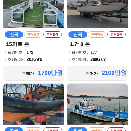
전국
전국
매매완료
위탁판매
매매가능
위탁판매
15피트 톤
1.7~8 톤
179
177
물건번호 :
물건번호 :
2016/9/9
2000/7/7
조선일자 :
조선일자 :
1700만원
2100만원
판매가:
판매가:
전국
전국
매매가능
위탁판매
매매완료
위탁판매