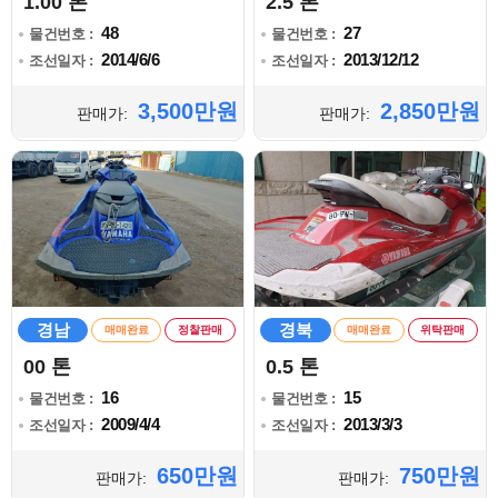
1.00 톤
2.5 톤
48
27
물건번호 :
물건번호 :
2014/6/6
2013/12/12
조선일자 :
조선일자 :
3,500만원
2,850만원
판매가:
판매가:
경남
경북
매매완료
정찰판매
매매완료
위탁판매
00 톤
0.5 톤
16
15
물건번호 :
물건번호 :
2009/4/4
2013/3/3
조선일자 :
조선일자 :
650만원
750만원
판매가:
판매가: