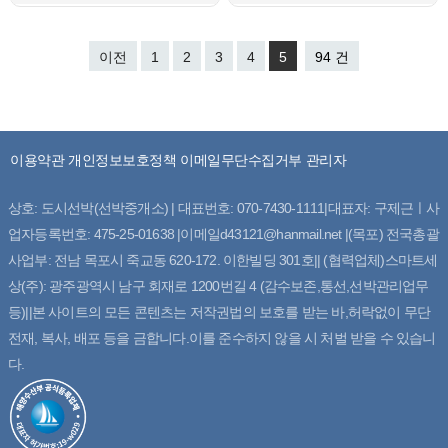
이전
1
2
3
4
5
94 건
이용약관
개인정보보호정책
이메일무단수집거부
관리자
상호: 도시선박(선박중개소) | 대표번호: 070-7430-1111|대표자: 구제근ㅣ사
업자등록번호: 475-25-01638 |이메일d43121@hanmail.net |(목포) 전국총괄
사업부: 전남 목포시 죽교동 620-172. 이한빌딩 301호|| (협력업체)스마트세
상(주): 광주광역시 남구 회재로 1200번길 4 (감수보존,통선,선박관리업무
등)||본 사이트의 모든 콘텐츠는 저작권법의 보호를 받는 바,허락없이 무단
전재, 복사, 배포 등을 금합니다.이를 준수하지 않을 시 처벌 받을 수 있습니
다.