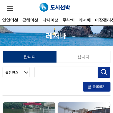
연안어선
근해어선
낚시어선
주낙배
레저배
어장관리
레저배
팝니다
삽니다
등록하기