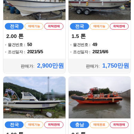
전국
전국
매매가능
위탁판매
매매가능
위탁판매
2.00 톤
1.5 톤
50
49
물건번호 :
물건번호 :
2021/5/5
2021/6/6
조선일자 :
조선일자 :
2,900만원
1,750만원
판매가:
판매가:
전국
충남
매매가능
위탁판매
매매완료
위탁판매