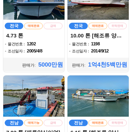
전국
전국
매매완료
급매
매매완료
위탁판매
4.73 톤
10.00 톤 [해조류 양식어업]
1202
1198
물건번호 :
물건번호 :
2005/4/8
2014/9/12
조선일자 :
조선일자 :
5000만원
1억4천5백만원
판매가:
판매가:
전남
전남
매매가능
급매
매매완료
위탁판매