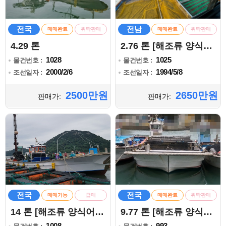
전국
전남
매매완료
위탁판매
매매완료
위탁판매
4.29 톤
2.76 톤 [해조류 양식어업]
1028
1025
물건번호 :
물건번호 :
2000/2/6
1994/5/8
조선일자 :
조선일자 :
2500만원
2650만원
판매가:
판매가:
전국
전국
매매가능
급매
매매완료
위탁판매
14 톤 [해조류 양식어업]
9.77 톤 [해조류 양식어업]
1008
993