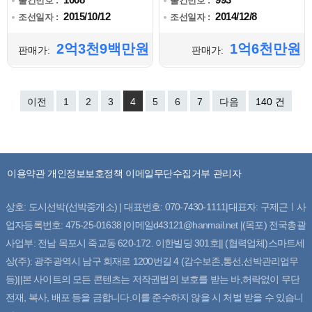
물건번호 :
물건번호 :
2015/10/12
2014/12/8
조선일자 :
조선일자 :
2억3천9백만원
1억6천만원
판매가:
판매가:
이전
1
2
3
4
5
6
7
다음
140 건
이용약관
개인정보보호정책
이메일무단수집거부
관리자
상호: 도시선박(선박중개소) | 대표번호: 070-7430-1111|대표자: 구제근ㅣ사
업자등록번호: 475-25-01638 |이메일d43121@hanmail.net |(목포) 전국총괄
사업부: 전남 목포시 죽교동 620-172. 이한빌딩 301호|| (협력업체)스마트세
상(주): 광주광역시 남구 회재로 1200번길 4 (감수보존,통선,선박관리업무
등)||본 사이트의 모든 콘텐츠는 저작권법의 보호를 받는 바,허락없이 무단
전재, 복사, 배포 등을 금합니다.이를 준수하지 않을 시 처벌 받을 수 있습니