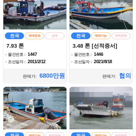
전국
전국
매매완료
급매
매매가능
위탁판매
7.93 톤
3.48 톤 [선적증서]
1447
1446
물건번호 :
물건번호 :
2011/2/12
2021/8/18
조선일자 :
조선일자 :
6800만원
협의
판매가:
판매가:
전국
전국
매매가능
위탁판매
매매가능
위탁판매