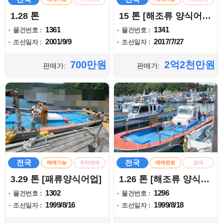
1.28 톤
15 톤 [해조류 양식어업]
1361
1341
물건번호 :
물건번호 :
2001/9/9
2017/7/27
조선일자 :
조선일자 :
700만원
2억2천만원
판매가:
판매가:
전국
전국
매매가능
위탁판매
매매완료
급매
3.29 톤 [패류양식어업]
1.26 톤 [해조류 양식어업]
1302
1296
물건번호 :
물건번호 :
1999/8/16
1999/8/18
조선일자 :
조선일자 :