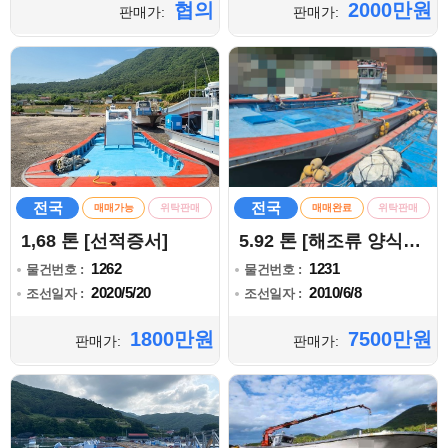
협의
2000만원
판매가:
판매가:
전국
전국
매매가능
위탁판매
매매완료
위탁판매
1,68 톤 [선적증서]
5.92 톤 [해조류 양식어업]
1262
1231
물건번호 :
물건번호 :
2020/5/20
2010/6/8
조선일자 :
조선일자 :
1800만원
7500만원
판매가:
판매가: