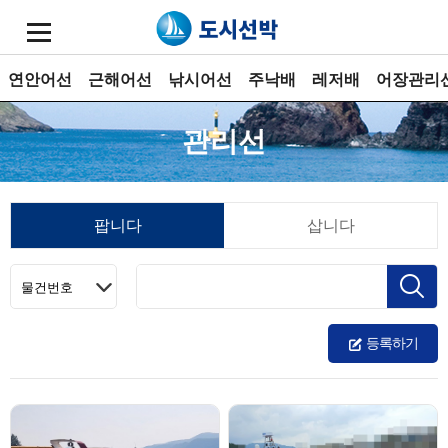
연안어선
근해어선
낚시어선
주낙배
레저배
어장관리
관리선
팝니다
삽니다
등록하기