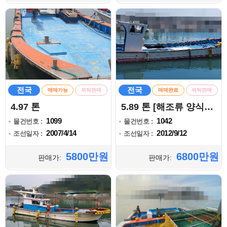
전국
전국
매매가능
위탁판매
매매완료
위탁판매
4.97 톤
5.89 톤 [해조류 양식어업]
1099
1042
물건번호 :
물건번호 :
2007/4/14
2012/9/12
조선일자 :
조선일자 :
5800만원
6800만원
판매가:
판매가: