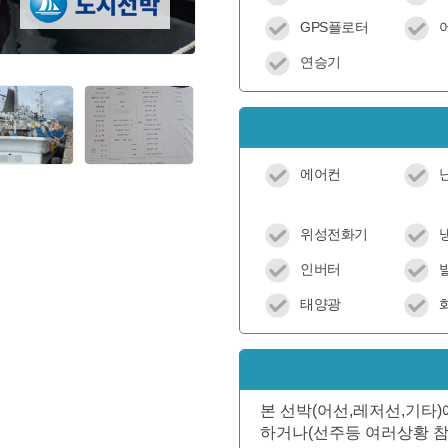
GPS플로터
연승기
에어컨
위성전화기
인버터
태양광
본 선박(어선,레저선,기타
하거나(선주등 여러상황 참