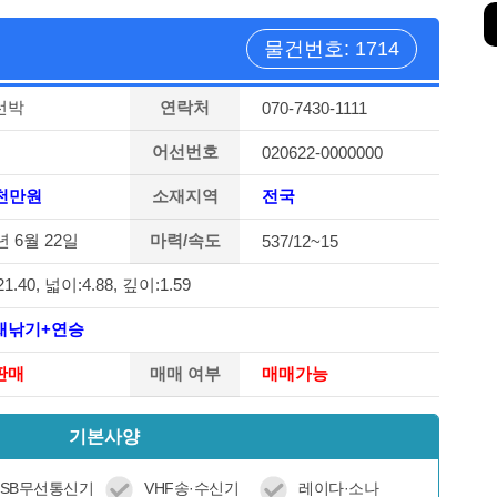
물건번호: 1714
선박
연락처
070-7430-1111
어선번호
020622-0000000
천만원
소재지역
전국
년 6월 22일
마력/속도
537/12~15
1.40, 넓이:4.88, 깊이:1.59
채낚기+연승
판매
매매 여부
매매가능
기본사양
SSB무선통신기
VHF송·수신기
레이다·소나