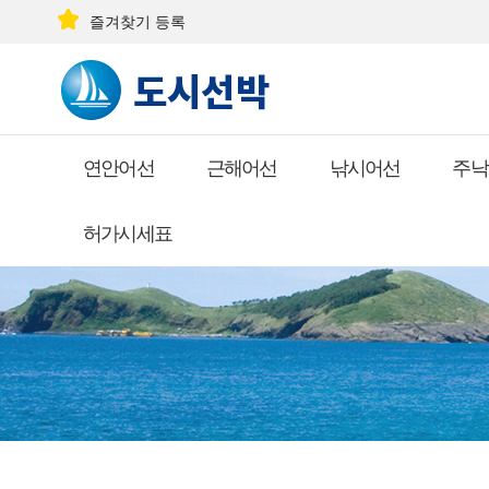
즐겨찾기 등록
연안어선
근해어선
낚시어선
주낙
허가시세표