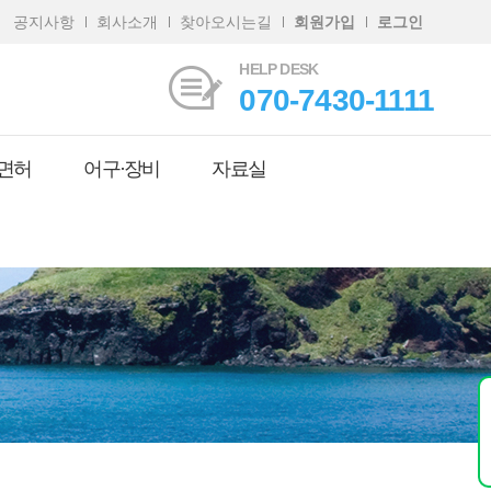
공지사항
회사소개
찾아오시는길
회원가입
로그인
HELP DESK
070-7430-1111
면허
어구·장비
자료실