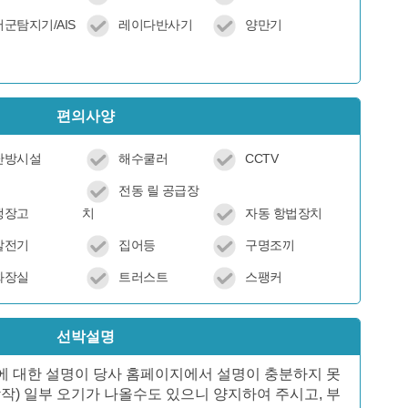
어군탐지기/AIS
레이다반사기
양만기
편의사양
난방시설
해수쿨러
CCTV
전동 릴 공급장
냉장고
치
자동 항법장치
발전기
집어등
구명조끼
화장실
트러스트
스팽커
선박설명
)에 대한 설명이 당사 홈페이지에서 설명이 충분하지 못
작) 일부 오기가 나올수도 있으니 양지하여 주시고, 부