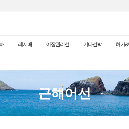
배
레저배
어장관리선
기타선박
허가&
근해어선