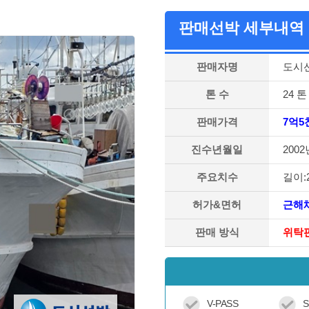
판매선박 세부내역
판매자명
도시
톤 수
24 톤
판매가격
7억5
진수년월일
2002
주요치수
길이:2
허가&면허
근해
판매 방식
위탁
V-PASS