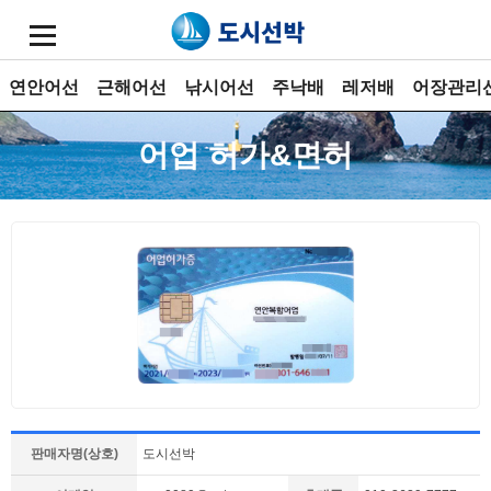
연안어선
근해어선
낚시어선
주낙배
레저배
어장관리
어업 허가&면허
판매자명(상호)
도시선박