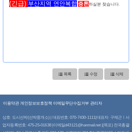
(긴급)
부산지역 연안복합
증톤
하실분 찾습니다.
목록
수정
삭제
이용약관
개인정보보호정책
이메일무단수집거부
관리자
상호: 도시선박(선박중개소) | 대표번호: 070-7430-1111|대표자: 구제근ㅣ사
업자등록번호: 475-25-01638 |이메일d43121@hanmail.net |(목포) 전국총괄