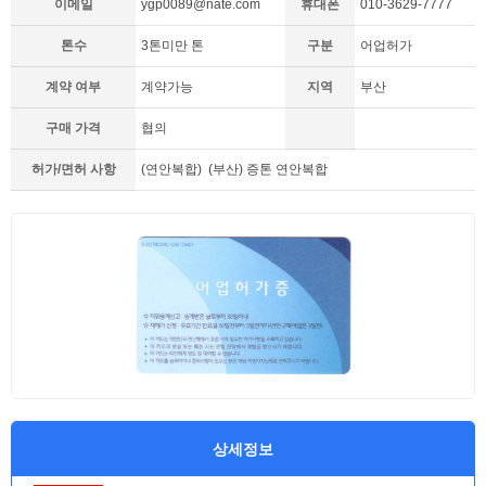
이메일
ygp0089@nate.com
휴대폰
010-3629-7777
톤수
3톤미만 톤
구분
어업허가
계약 여부
계약가능
지역
부산
구매 가격
협의
허가/면허 사항
(연안복합) (부산) 증톤 연안복합
상세정보