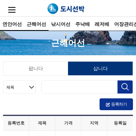
연안어선
근해어선
낚시어선
주낙배
레저배
어장관리
근해어선
팝니다
삽니다
등록하기
등록번호
제목
가격
지역
등록일