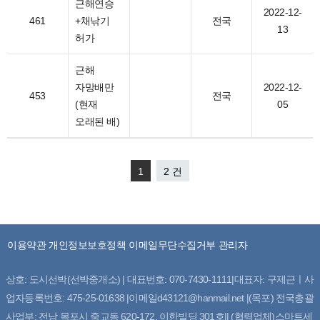
근해연승
2022-12-
461
+채낚기
전국
13
허가
근해
자망배만
2022-12-
453
전국
(현재
05
오래된 배)
1
2 건
이용약관
개인정보보호정책
이메일무단수집거부
관리자
상호: 도시선박(선박중개소) | 대표번호: 070-7430-1111|대표자: 구제근ㅣ사
업자등록번호: 475-25-01638 |이메일d43121@hanmail.net |(목포) 전국총괄
사업부: 전남 목포시 죽교동 620-172. 이한빌딩 301호|| (협력업체)스마트세