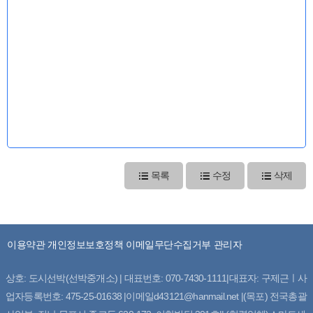
목록
수정
삭제
이용약관
개인정보보호정책
이메일무단수집거부
관리자
상호: 도시선박(선박중개소) | 대표번호: 070-7430-1111|대표자: 구제근ㅣ사
업자등록번호: 475-25-01638 |이메일d43121@hanmail.net |(목포) 전국총괄