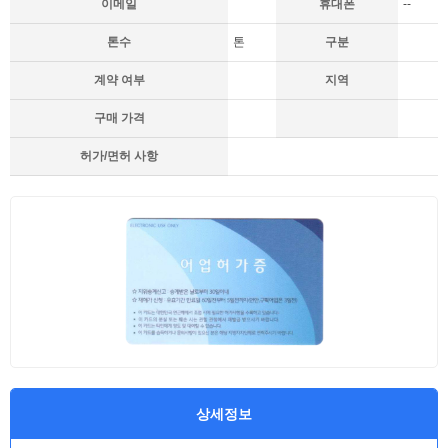
이메일
휴대폰
--
톤수
톤
구분
계약 여부
지역
구매 가격
허가/면허 사항
상세정보