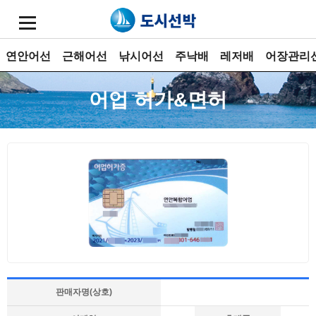
연안어선
근해어선
낚시어선
주낙배
레저배
어장관리
어업 허가&면허
판매자명(상호)