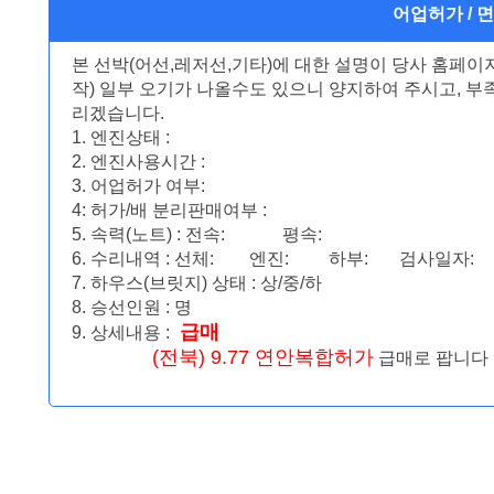
어업허가 / 
본 선박(어선,레저선,기타)에 대한 설명이 당사 홈페
작) 일부 오기가 나올수도 있으니 양지하여 주시고, 
리겠습니다.
1. 엔진상태 :
2. 엔진사용시간 :
3. 어업허가 여부:
4: 허가/배 분리판매여부 :
5. 속력(노트) : 전속: 평속:
6. 수리내역 : 선체: 엔진: 하부: 검사일자
7. 하우스(브릿지) 상태 : 상/중/하
8. 승선인원 : 명
급매
9. 상세내용 :
(전북) 9.77 연안복합허가
급매로 팝니다