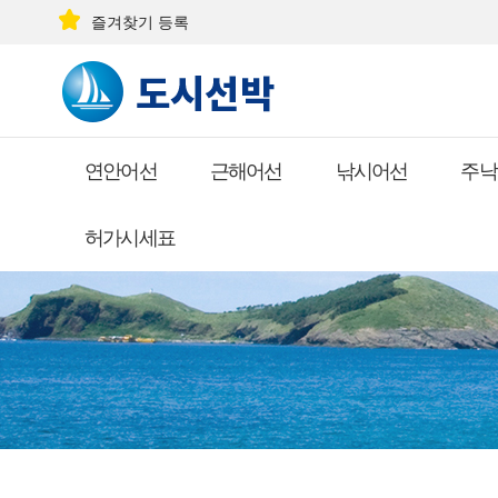
즐겨찾기 등록
연안어선
근해어선
낚시어선
주낙
허가시세표