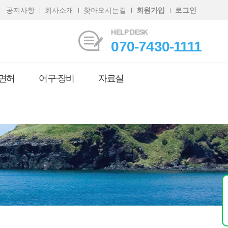
공지사항
회사소개
찾아오시는길
회원가입
로그인
HELP DESK
070-7430-1111
면허
어구·장비
자료실