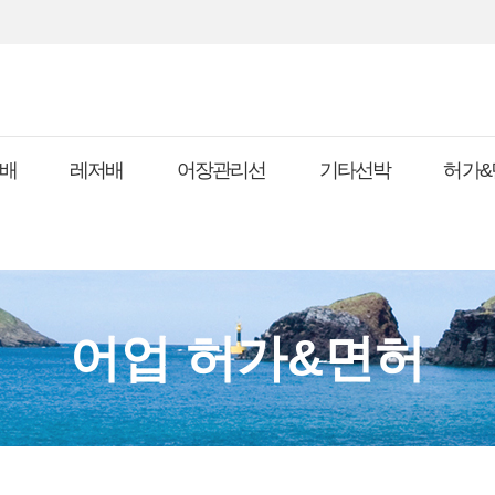
배
레저배
어장관리선
기타선박
허가&
어업 허가&면허