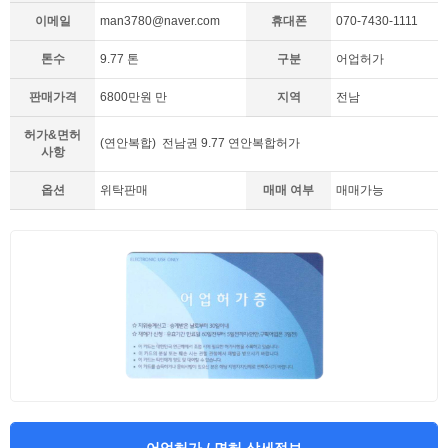
이메일
man3780@naver.com
휴대폰
070-7430-1111
톤수
9.77 톤
구분
어업허가
판매가격
6800만원 만
지역
전남
허가&면허
(연안복합) 전남권 9.77 연안복합허가
사항
옵션
위탁판매
매매 여부
매매가능
어업허가 / 면허 상세정보