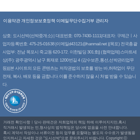
이용약관
개인정보보호정책
이메일무단수집거부
관리자
상호: 도시선박(선박중개소) | 대표번호: 070-7430-1111|대표자: 구제근ㅣ사
업자등록번호: 475-25-01638 |이메일d43121@hanmail.net |(목포) 전국총괄
사업부: 전남 목포시 죽교동 620-172. 이한빌딩 301호|| (협력업체)스마트세
상(주): 광주광역시 남구 회재로 1200번길 4 (감수보존,통선,선박관리업무
등)||본 사이트의 모든 콘텐츠는 저작권법의 보호를 받는 바,허락없이 무단
전재, 복사, 배포 등을 금합니다.이를 준수하지 않을 시 처벌 받을 수 있습니
다.
거래전 확인사항ㅣ당사 판매건은 저희업체의 책임 하에 이루어지지만,혹시
직거래시 발생되는 민,형사상의 법적책임은 당사에 없음을 사전 안내합니다.
혹시 계약서 작성이나 서류이전 등의 업무를 요할때는 별도의 수수료가 발생됨을
인지하시고 자세한 것은 "도시선박"으로 문의주시기 바랍니다. Copyright ⓒ