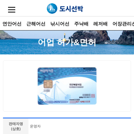
연안어선
근해어선
낚시어선
주낙배
레저배
어장관리
어업 허가&면허
판매자명
운영자
(상호)