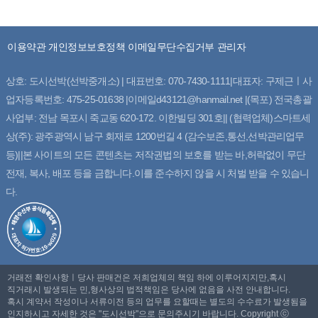
이용약관
개인정보보호정책
이메일무단수집거부
관리자
상호: 도시선박(선박중개소) | 대표번호: 070-7430-1111|대표자: 구제근ㅣ사
업자등록번호: 475-25-01638 |이메일d43121@hanmail.net |(목포) 전국총괄
사업부: 전남 목포시 죽교동 620-172. 이한빌딩 301호|| (협력업체)스마트세
상(주): 광주광역시 남구 회재로 1200번길 4 (감수보존,통선,선박관리업무
등)||본 사이트의 모든 콘텐츠는 저작권법의 보호를 받는 바,허락없이 무단
전재, 복사, 배포 등을 금합니다.이를 준수하지 않을 시 처벌 받을 수 있습니
다.
거래전 확인사항ㅣ당사 판매건은 저희업체의 책임 하에 이루어지지만,혹시
직거래시 발생되는 민,형사상의 법적책임은 당사에 없음을 사전 안내합니다.
혹시 계약서 작성이나 서류이전 등의 업무를 요할때는 별도의 수수료가 발생됨을
인지하시고 자세한 것은 "도시선박"으로 문의주시기 바랍니다. Copyright ⓒ