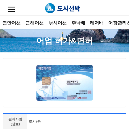
연안어선
근해어선
낚시어선
주낙배
레저배
어장관리
어업 허가&면허
판매자명
도시선박
(상호)