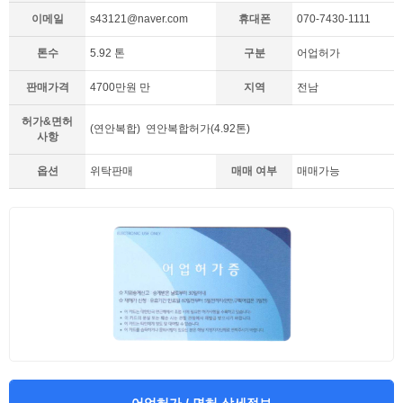
이메일
s43121@naver.com
휴대폰
070-7430-1111
톤수
5.92 톤
구분
어업허가
판매가격
4700만원 만
지역
전남
허가&면허
(연안복합) 연안복합허가(4.92톤)
사항
옵션
위탁판매
매매 여부
매매가능
어업허가 / 면허 상세정보