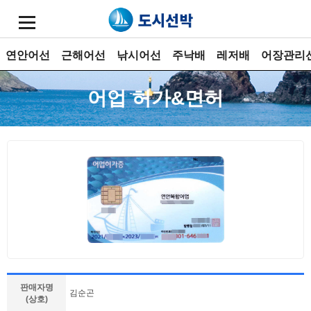
연안어선
근해어선
낚시어선
주낙배
레저배
어장관리
어업 허가&면허
판매자명
김순곤
(상호)