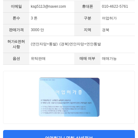
이메일
ksg5113@naver.com
휴대폰
010-4622-5761
톤수
3 톤
구분
어업허가
판매가격
3000 만
지역
경북
허가&면허
(연안자망+통발) (경북)연안자망+연안통발
사항
옵션
위탁판매
매매 여부
매매가능
어업허가 / 면허 상세정보